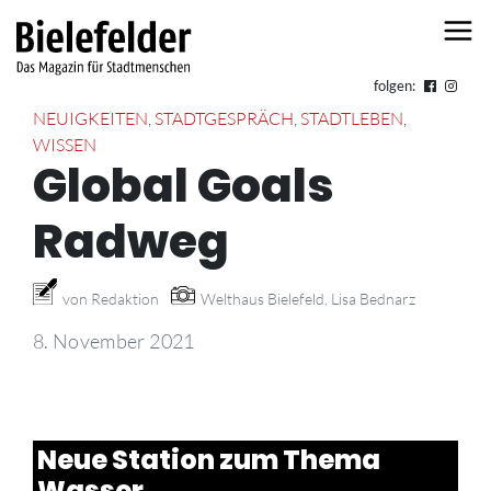
Skip to content
folgen:
NEUIGKEITEN
,
STADTGESPRÄCH
,
STADTLEBEN
,
WISSEN
Global Goals
Radweg
von Redaktion
Welthaus Bielefeld, Lisa Bednarz
8. November 2021
Neue Station zum Thema
Wasser