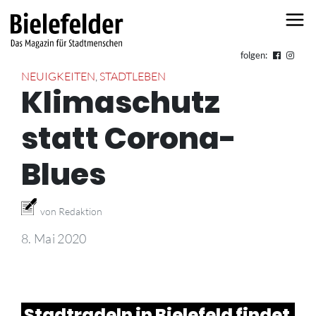
Skip to content
folgen:
NEUIGKEITEN
,
STADTLEBEN
Klimaschutz
statt Corona-
Blues
von Redaktion
8. Mai 2020
Stadtradeln in Bielefeld findet