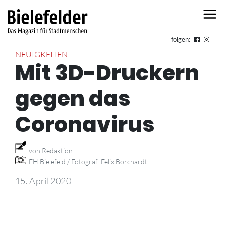
Skip to content
folgen:
NEUIGKEITEN
Mit 3D-Druckern
gegen das
Coronavirus
von Redaktion
FH Bielefeld / Fotograf: Felix Borchardt
15. April 2020