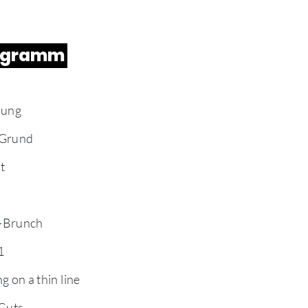
ogramm
nung
 Grund
t
-Brunch
1
g on a thin line
 Cuts