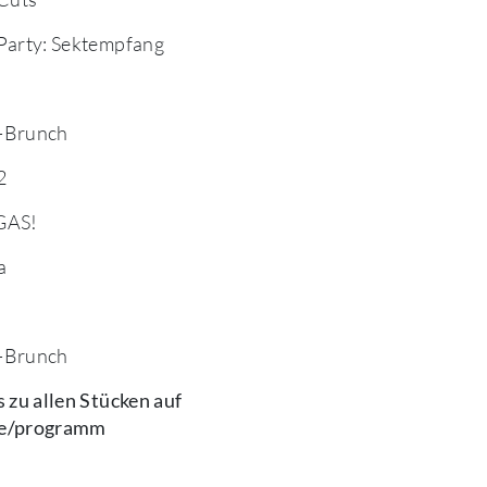
Party: Sektempfang
-Brunch
2
GAS!
a
-Brunch
 zu allen Stücken auf
e/programm