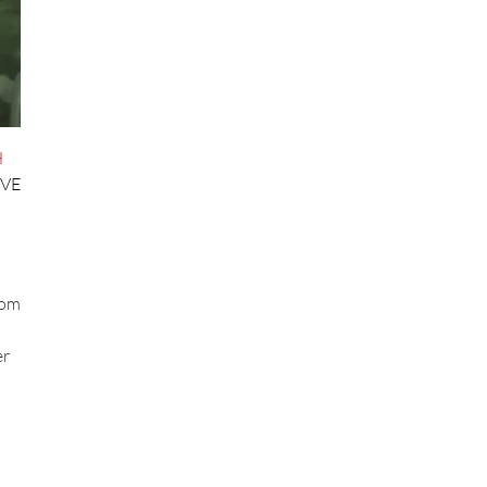
H
IVE
vom
er