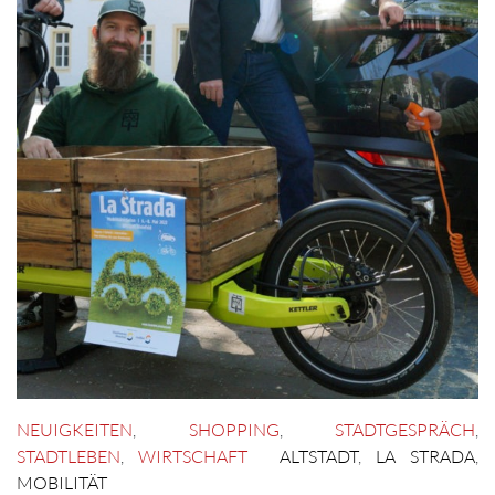
NEUIGKEITEN
,
SHOPPING
,
STADTGESPRÄCH
,
STADTLEBEN
,
WIRTSCHAFT
ALTSTADT
,
LA STRADA
,
MOBILITÄT