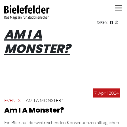
Skip to content
folgen:
AM I A
MONSTER?
7. April 2024
EVENTS
AM I A MONSTER?
Am I A Monster?
Ein Blick auf die weitreichenden Konsequenzen alltäglichen