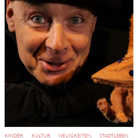
KINDER
,
KULTUR
,
NEUIGKEITEN
,
STADTLEBEN