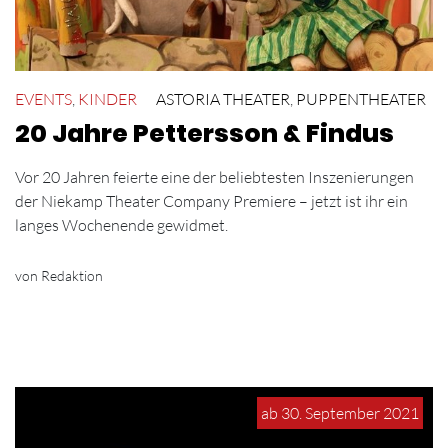
EVENTS
,
KINDER
ASTORIA THEATER
,
PUPPENTHEATER
20 Jahre Pettersson & Findus
Vor 20 Jahren feierte eine der beliebtesten Inszenierungen
der Niekamp Theater Company Premiere – jetzt ist ihr ein
langes Wochenende gewidmet.
von Redaktion
ab 30. September 2021