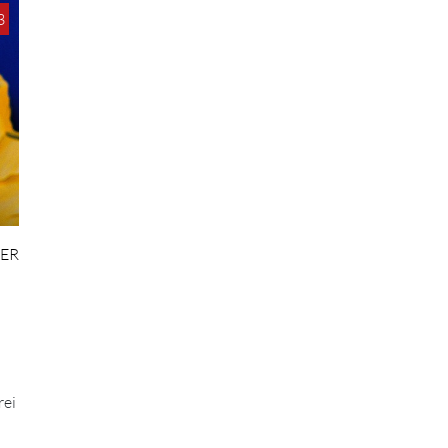
3
DER
rei