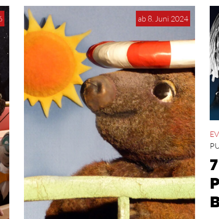
6
ab 8. Juni 2024
EV
PU
7
P
B