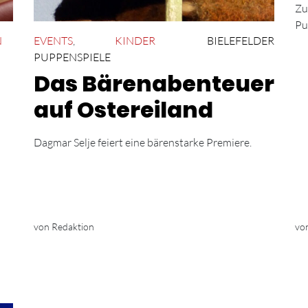
Zu
Pu
N
EVENTS
,
KINDER
BIELEFELDER
PUPPENSPIELE
Das Bärenabenteuer
auf Ostereiland
Dagmar Selje feiert eine bärenstarke Premiere.
von Redaktion
vo