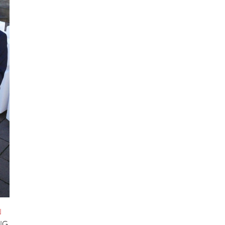
N
NG
,