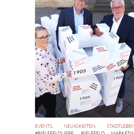
EVENTS
,
NEUIGKEITEN
,
STADTLEBE
#BIELEFELDLIEBE
,
BIELEFELD MARKETI