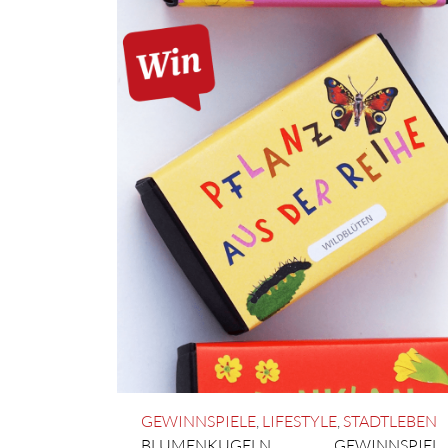
GEWINNSPIELE
,
LIFESTYLE
,
STADTLEBEN
BLUMENKUGELN
,
GEWINNSPIEL
,