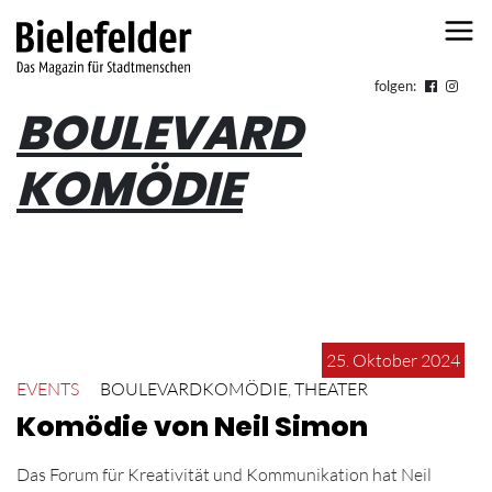
Skip to content
folgen:
BOULEVARD
KOMÖDIE
25. Oktober 2024
EVENTS
BOULEVARDKOMÖDIE
,
THEATER
Komödie von Neil Simon
Das Forum für Kreativität und Kommunikation hat Neil