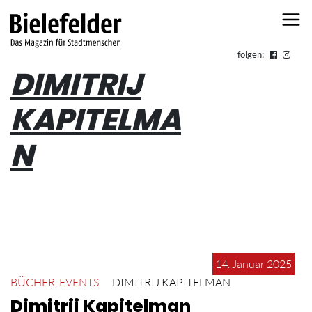
Skip to content
folgen:
DIMITRIJ
KAPITELMA
N
14. Januar 2025
BÜCHER
,
EVENTS
DIMITRIJ KAPITELMAN
Dimitrij Kapitelman