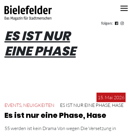
Skip to content
folgen:
ES IST NUR
EINE PHASE
15. Mai 2026
EVENTS
,
NEUIGKEITEN
ES IST NUR EINE PHASE
,
HASE
Es ist nur eine Phase, Hase
55 werden ist kein Drama Von wegen Die Versetzung in