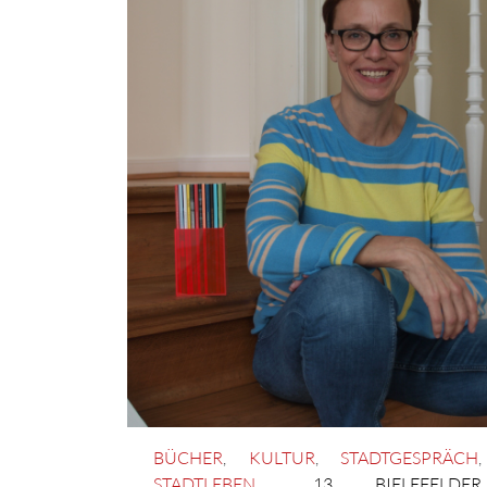
BÜCHER
,
KULTUR
,
STADTGESPRÄCH
,
STADTLEBEN
13. BIELEFELDER