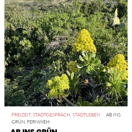
FREIZEIT
,
STADTGESPRÄCH
,
STADTLEBEN
AB INS
GRÜN
,
FERNWEH
AB INS GRÜN