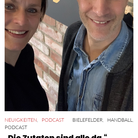
NEUIGKEITEN
,
PODCAST
BIELEFELDER
,
HANDBALL
,
PODCAST
„Die Zutaten sind alle da.“