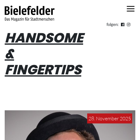
Skip to content
folgen:
HANDSOME
&
FINGERTIPS
28. November 2025