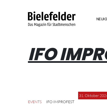
Skip to content
NEUIG
IFO IMPR
31. Oktober 202
EVENTS
IFO IMPROFEST