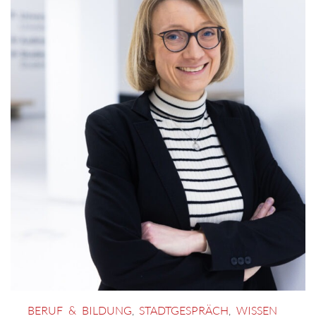
BERUF & BILDUNG
,
STADTGESPRÄCH
,
WISSEN