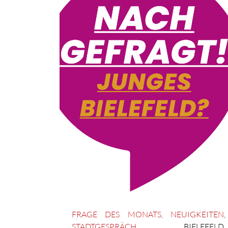
FRAGE DES MONATS
,
NEUIGKEITEN
,
STADTGESPRÄCH
BIELEFELD
,