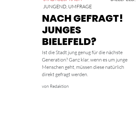
JUNGEND
,
UMFRAGE
NACH GEFRAGT!
JUNGES
BIELEFELD?
Ist die Stadt jung genug für die nächste
Generation? Ganz klar, wenn es um junge
Menschen geht, müssen diese natürlich
direkt gefragt werden.
von Redaktion