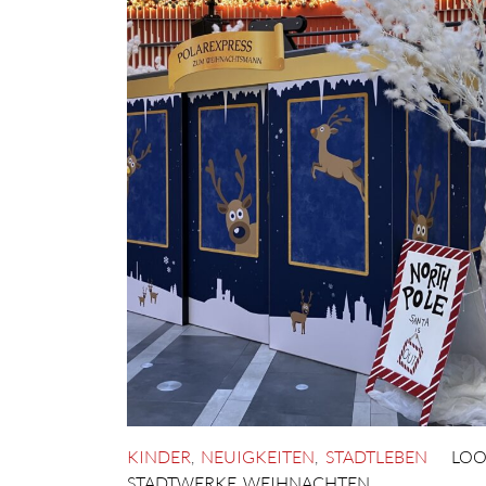
KINDER
,
NEUIGKEITEN
,
STADTLEBEN
LO
STADTWERKE
,
WEIHNACHTEN