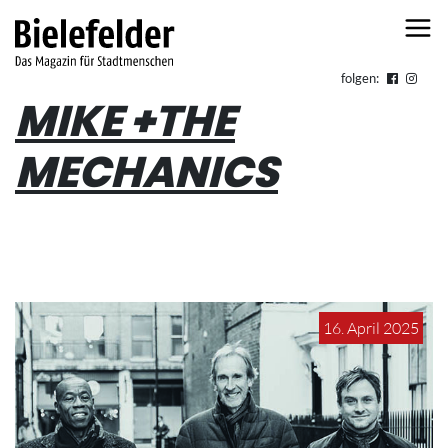
Skip to content
folgen:
MIKE +THE
MECHANICS
16. April 2025