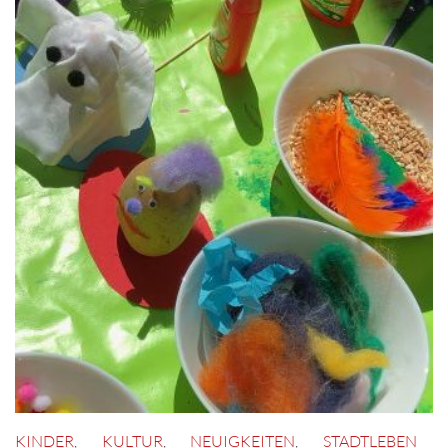
KINDER
,
KULTUR
,
NEUIGKEITEN
,
STADTLEBEN