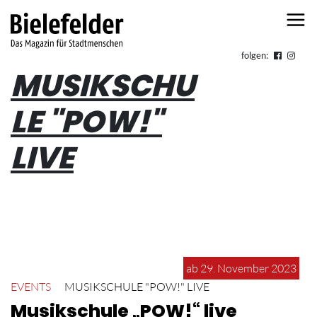
Skip to content
folgen:
MUSIKSCHU
LE "POW!"
LIVE
ab 29. November 2023
EVENTS
MUSIKSCHULE "POW!" LIVE
Musikschule „POW!“ live