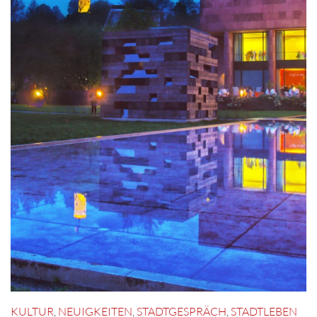
KULTUR
,
NEUIGKEITEN
,
STADTGESPRÄCH
,
STADTLEBEN