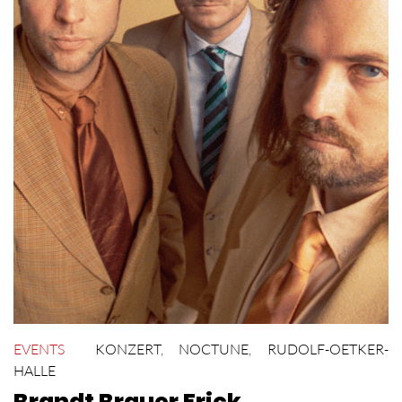
EVENTS
KONZERT
,
NOCTUNE
,
RUDOLF-OETKER-
HALLE
Brandt Brauer Frick