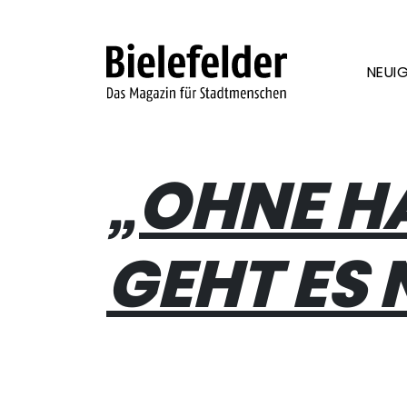
Skip to content
NEUIG
„OHNE H
GEHT ES 