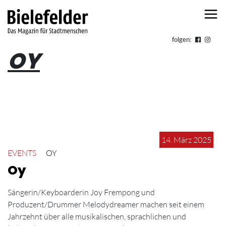
Skip to content
folgen:
OY
14. März 2025
EVENTS
OY
Oy
Sängerin/Keyboarderin Joy Frempong und
Produzent/Drummer Melodydreamer machen seit einem
Jahrzehnt über alle musikalischen, sprachlichen und