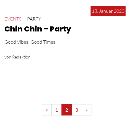
18. Januar 2020
EVENTS
PARTY
Chin Chin – Party
Good Vibes! Good Times
von Redaktion
«
1
2
3
»