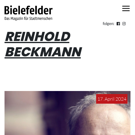
Skip to content
folgen:
REINHOLD
BECKMANN
17. April 2024