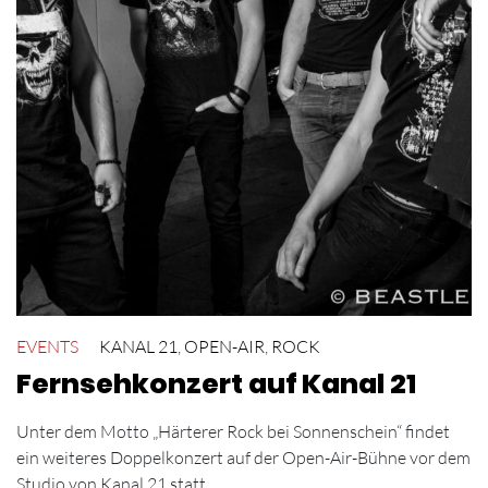
EVENTS
KANAL 21
,
OPEN-AIR
,
ROCK
Fernsehkonzert auf Kanal 21
Unter dem Motto „Härterer Rock bei Sonnenschein“ findet
ein weiteres Doppelkonzert auf der Open-Air-Bühne vor dem
Studio von Kanal 21 statt.