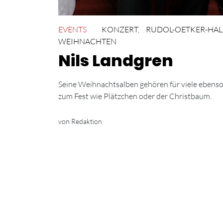
EVENTS
KONZERT
,
RUDOL-OETKER-HAL
WEIHNACHTEN
Nils Landgren
Seine Weihnachtsalben gehören für viele ebens
zum Fest wie Plätzchen oder der Christbaum.
von Redaktion