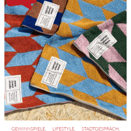
GEWINNSPIELE
,
LIFESTYLE
,
STADTGESPRÄCH
,