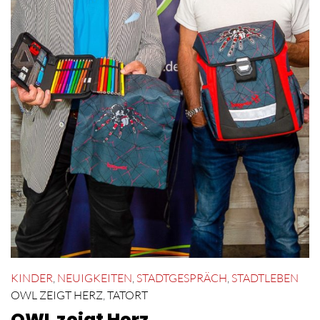
KINDER
,
NEUIGKEITEN
,
STADTGESPRÄCH
,
STADTLEBEN
OWL ZEIGT HERZ
,
TATORT
OWL zeigt Herz