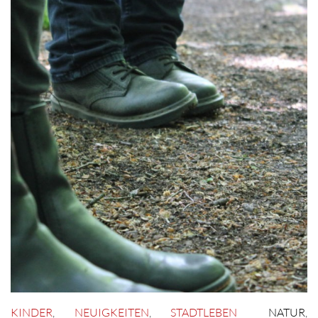
KINDER
,
NEUIGKEITEN
,
STADTLEBEN
NATUR
,