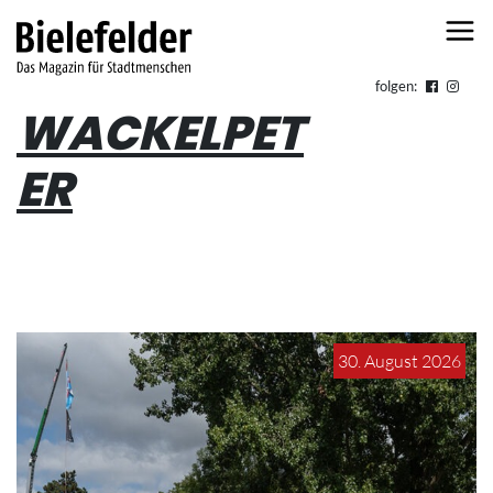
Skip to content
folgen:
WACKELPET
ER
30. August 2026