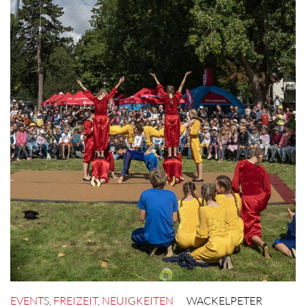
EVENTS
,
FREIZEIT
,
NEUIGKEITEN
WACKELPETER