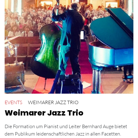
EVENTS
WEIMARER JAZZ TRIO
Weimarer Jazz Trio
Die Formation um Pianist und Leiter Bernhard Auge bietet
dem Publikum leidenschaftlichen Jazz in allen Facetten.