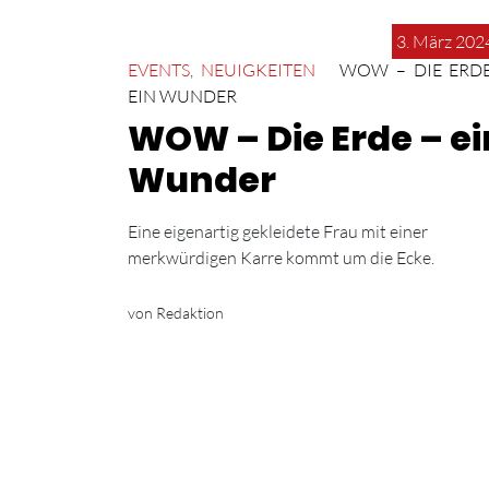
3. März 202
EVENTS
,
NEUIGKEITEN
WOW – DIE ERDE
EIN WUNDER
WOW – Die Erde – ei
Wunder
Eine eigenartig gekleidete Frau mit einer
merkwürdigen Karre kommt um die Ecke.
von Redaktion