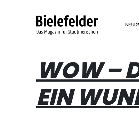
Skip to content
NEUIG
WOW – DI
EIN WUN