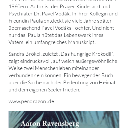
1960ern. Autor ist der Prager Kinderarzt und
Psychiater Dr. Pavel Vodák. In ihrer Kollegin und
Freundin Paula entdeckt sie viele Jahre später
überraschend Pavel Vodáks Tochter. Und nicht
nur das: Paula hütet das Lebenswerk ihres
Vaters, ein umfangreiches Manuskript.
Sandra Brökel, zuletzt „Das hungrige Krokodil“,
zeigt eindrucksvoll, auf welch außergewöhnliche
Weise zwei Menschenleben miteinander
verbunden sein können. Ein bewegendes Buch
über die Suche nach der Bedeutung von Heimat
und dem eigenen Seelenfrieden.
www.pendragon .de