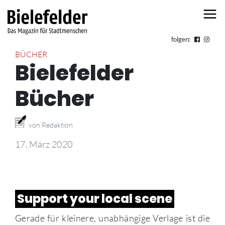
Skip to content
folgen:
BÜCHER
Bielefelder
Bücher
von Redaktion
17. März 2020
Support your local scene
Gerade für kleinere, unabhängige Verlage ist die