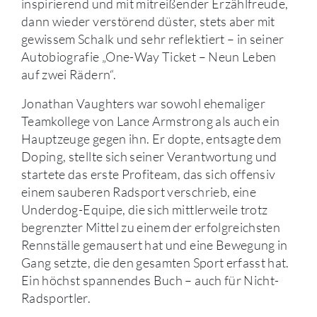
inspirierend und mit mitreißender Erzählfreude,
dann wieder verstörend düster, stets aber mit
gewissem Schalk und sehr reflektiert – in seiner
Autobiografie „One-Way Ticket – Neun Leben
auf zwei Rädern“.
Jonathan Vaughters war sowohl ehemaliger
Teamkollege von Lance Armstrong als auch ein
Hauptzeuge gegen ihn. Er dopte, entsagte dem
Doping, stellte sich seiner Verantwortung und
startete das erste Profiteam, das sich offensiv
einem sauberen Radsport verschrieb, eine
Underdog-Equipe, die sich mittlerweile trotz
begrenzter Mittel zu einem der erfolgreichsten
Rennställe gemausert hat und eine Bewegung in
Gang setzte, die den gesamten Sport erfasst hat.
Ein höchst spannendes Buch – auch für Nicht-
Radsportler.