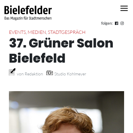
Skip to content
folgen:
EVENTS
,
MEDIEN
,
STADTGESPRÄCH
37. Grüner Salon
Bielefeld
von Redaktion
Studio Kohlmeyer