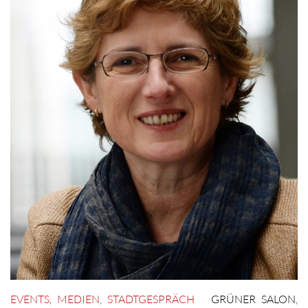
EVENTS
,
MEDIEN
,
STADTGESPRÄCH
GRÜNER SALON
,