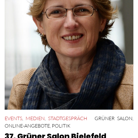
EVENTS
,
MEDIEN
,
STADTGESPRÄCH
GRÜNER SALON
,
ONLINE-ANGEBOTE
,
POLITIK
37. Grüner Salon Bielefeld