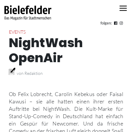
Skip to content
folgen:
EVENTS
NightWash
OpenAir
von Redaktion
Ob Felix Lobrecht, Carolin Kebekus oder Faisal
Kawusi – sie alle hatten einen ihrer ersten
Auftritte bei NightWash. Die Kult-Marke für
Stand-Up-Comedy in Deutschland hat einfach
ein Gespür für Newcomer. Und da frische
Comedy an der frischen Luft gleich doppelt Spaß