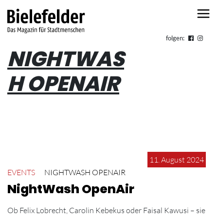
Skip to content
folgen:
NIGHTWAS
H OPENAIR
11. August 2024
EVENTS
NIGHTWASH OPENAIR
NightWash OpenAir
Ob Felix Lobrecht, Carolin Kebekus oder Faisal Kawusi – sie