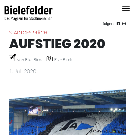
Skip to content
folgen:
STADTGESPRÄCH
AUFSTIEG 2020
von Eike Birck
Eike Birck
1. Juli 2020