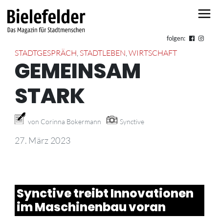
Skip to content
folgen:
STADTGESPRÄCH
,
STADTLEBEN
,
WIRTSCHAFT
GEMEINSAM
STARK
von Corinna Bokermann
Synctive
27. März 2023
Synctive treibt Innovationen
im Maschinenbau voran