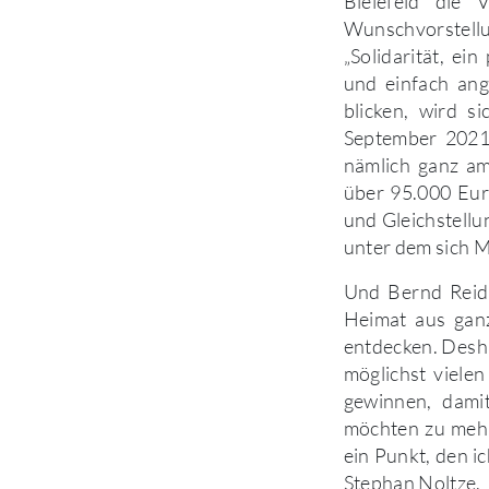
Bielefeld die 
Wunschvorstell
„Solidarität, e
und einfach ang
blicken, wird s
September 2021 
nämlich ganz am
über 95.000 Eur
und Gleichstellu
unter dem sich 
Und Bernd Reide
Heimat aus ganz
entdecken. Deshal
möglichst vielen
gewinnen, damit
möchten zu mehr
ein Punkt, den i
Stephan Noltze.