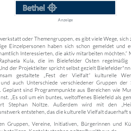
Anzeige
erkstatt oder Themengruppen, es gibt viele Wege, sich
nige Einzelpersonen haben sich schon gemeldet und e
namtlich Interessierten, die aktiv mitarbeiten möchten.“ M
Raphaela Kula, die im Bielefelder Osten regelmäßig
nd der Projektleiter spricht selbst gezielt Bielefelder*nn
nsam gestaltete „Fest der Vielfalt“ kulturelle Wert
 und auch Unterschiede verschiedener Gruppen der St
. Geplant sind Programmpunkte aus Bereichen wie Musi
nst. „Es soll um ein buntes, weltoffenes Bielefeld als 
ert Stephan Noltze. Außerdem wird mit den „Hei
stwerk entstehen, das die kulturelle Vielfalt dauerhaft 
rten Gruppen, Vereine, Initiativen, Bürgerinnen und Kü
zu beteiligen. Kontakt: stephan.noltze@welthaus.de