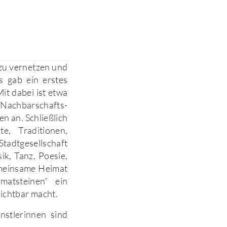
 zu vernetzen und
s gab ein erstes
it dabei ist etwa
 Nachbarschafts-
en an. Schließlich
e, Traditionen,
adtgesellschaft
k, Tanz, Poesie,
gemeinsame Heimat
matsteinen“ ein
sichtbar macht.
nstlerinnen sind