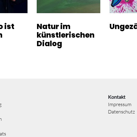
 ist
Natur im
Ungez
n
künstlerischen
Dialog
Kontakt
g
Impressum
Datenschutz
n
ats