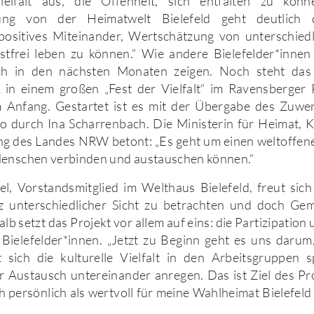
Vielfalt aus, die Offenheit, sich entfalten zu könn
ung von der Heimatwelt Bielefeld geht deutlich 
in positives Miteinander, Wertschätzung von unterschie
stfrei leben zu können.“ Wie andere Bielefelder*innen
ich in den nächsten Monaten zeigen. Noch steht das
in einem großen „Fest der Vielfalt“ im Ravensberger Pa
 Anfang. Gestartet ist es mit der Übergabe des Zuw
o durch Ina Scharrenbach. Die Ministerin für Heimat,
ng des Landes NRW betont: „Es geht um einen weltoffen
Menschen verbinden und austauschen können.“
l, Vorstandsmitglied im Welthaus Bielefeld, freut sich
 unterschiedlicher Sicht zu betrachten und doch Ge
b setzt das Projekt vor allem auf eins: die Partizipation
 Bielefelder*innen. „Jetzt zu Beginn geht es uns daru
 sich die kulturelle Vielfalt in den Arbeitsgruppen s
 Austausch untereinander anregen. Das ist Ziel des Pro
ch persönlich als wertvoll für meine Wahlheimat Bielefeld