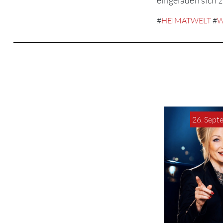
#
HEIMATWELT
#
W
26. Sept