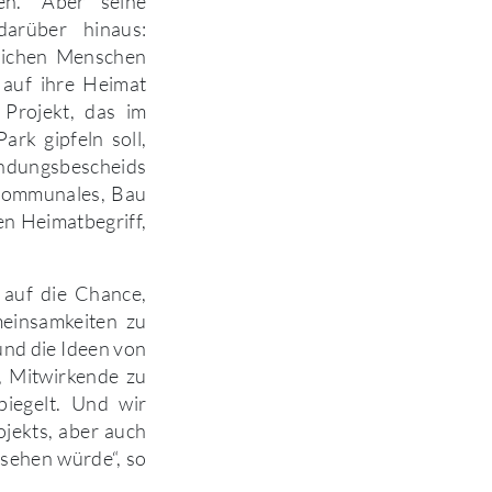
en.“ Aber seine
darüber hinaus:
dlichen Menschen
 auf ihre Heimat
 Projekt, das im
rk gipfeln soll,
endungsbescheids
 Kommunales, Bau
en Heimatbegriff,
 auf die Chance,
meinsamkeiten zu
 und die Ideen von
m, Mitwirkende zu
piegelt. Und wir
jekts, aber auch
 sehen würde“, so