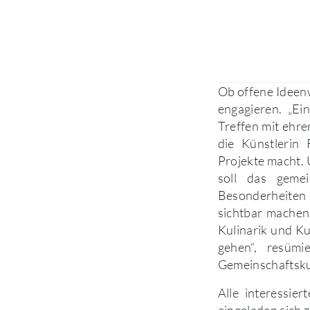
Ob offene Ideenw
engagieren. „Ei
Treffen mit ehre
die Künstlerin 
Projekte macht. U
soll das gemei
Besonderheiten
sichtbar machen
Kulinarik und Ku
gehen“, resümi
Gemeinschaftskun
Alle interessie
eingeladen sich 