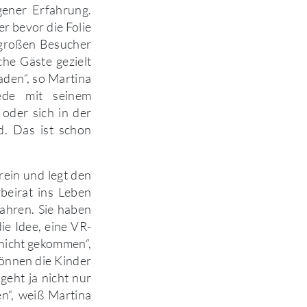
gener Erfahrung.
r bevor die Folie
 großen Besucher
che Gäste gezielt
den“, so Martina
ede mit seinem
oder sich in der
d. Das ist schon
rein und legt den
beirat ins Leben
Jahren. Sie haben
ie Idee, eine VR-
 nicht gekommen“,
können die Kinder
geht ja nicht nur
n“, weiß Martina