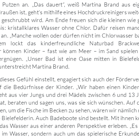
 Putzen an. „Das dauert“, weiß Martina Brand aus ei
außen ist, geht’s mithilfe eines Hochdruckreinigers weite
d geschrubbt wird. Am Ende freuen sich die kleinen wie
s: kristallklares Wasser ohne Chlor. Dafür reisen man
an. „Manche wollen oder dürfen nicht im Chlorwasser ba
em lockt das kinderfreundliche Naturbad Brackw
r können Kinder – fast wie am Meer – im Sand spielen 
rgnügen. „Unser Bad ist eine Oase mitten in Bielefel
 unterstreicht Martina Brand.
 dieses Gefühl einstellt, engagiert sich auch der Förderve
uf die Bedürfnisse der Kinder. „Wir haben einen Kinder
eht aus vier Jungs und drei Mädels zwischen 6 und 13 
at, beraten und sagen uns, was sie sich wünschen. Auf d
fen, um die Fische im Becken zu sehen, wären wir nämlich
e Bielefelderin. Auch Badeboote sind bestellt. Mit ihnen 
 das Wasser aus einer anderen Perspektive erleben. „Es 
m Wasser, sondern auch um das spielerische Erkunde