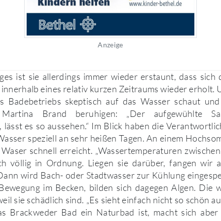
Anzeige
es ist sie allerdings immer wieder erstaunt, dass sich
innerhalb eines relativ kurzen Zeitraums wieder erholt.
s Badebetriebs skeptisch auf das Wasser schaut und
 Martina Brand beruhigen: „Der aufgewühlte S
lässt es so aussehen.“ Im Blick haben die Verantwortl
asser speziell an sehr heißen Tagen. An einem Hochsom
Waser schnell erreicht. „Wassertemperaturen zwische
ch völlig in Ordnung. Liegen sie darüber, fangen wir a
ann wird Bach- oder Stadtwasser zur Kühlung eingespei
Bewegung im Becken, bilden sich dagegen Algen. Die w
weil sie schädlich sind. „Es sieht einfach nicht so schön au
as Brackweder Bad ein Naturbad ist, macht sich aber