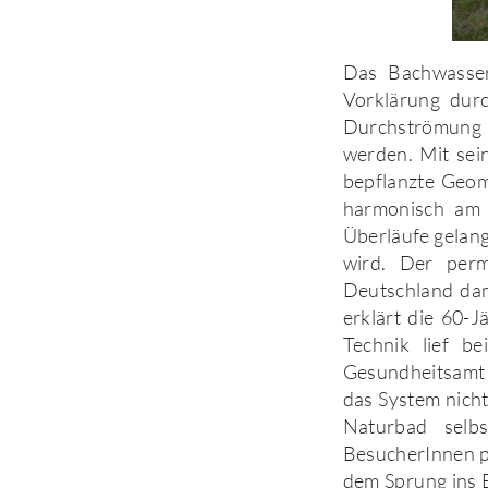
Das Bachwasser
Vorklärung dur
Durchströmung d
werden. Mit sei
bepflanzte Geoma
harmonisch am 
Überläufe gelang
wird. Der perm
Deutschland dama
erklärt die 60-Jä
Technik lief b
Gesundheitsamt
das System nicht
Naturbad selb
BesucherInnen pr
dem Sprung ins 