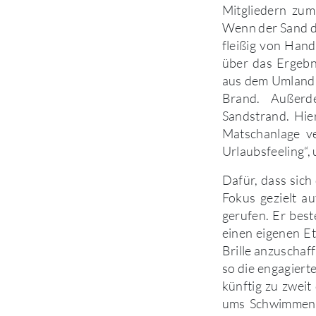
Mitgliedern zum
Wenn der Sand dr
fleißig von Han
über das Ergebni
aus dem Umland 
Brand. Außerd
Sandstrand. Hie
Matschanlage ve
Urlaubsfeeling“,
Dafür, dass sich
Fokus gezielt a
gerufen. Er best
einen eigenen Et
Brille anzuschaf
so die engagiert
künftig zu zweit
ums Schwimmen i