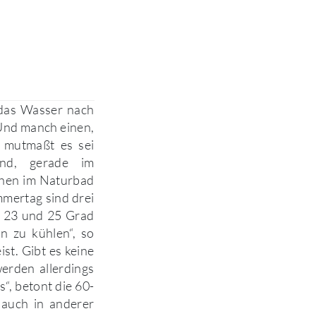
 das Wasser nach
 Und manch einen,
 mutmaßt es sei
and, gerade im
ichen im Naturbad
mertag sind drei
n 23 und 25 Grad
n zu kühlen“, so
st. Gibt es keine
erden allerdings
s“, betont die 60-
 auch in anderer