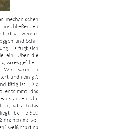
er mechanischen
 anschließenden
sofort verwendet
eggen und Schilf
ung. Es fügt sich
e ein. Über die
, wo es gefiltert
. „Wir waren in
ert und reinigt“,
nd tätig ist. „Die
at entnimmt das
beanstanden. Um
ten, hat sich das
iegt bei 3.500
e Sonnencreme vor
n“, weiß Martina