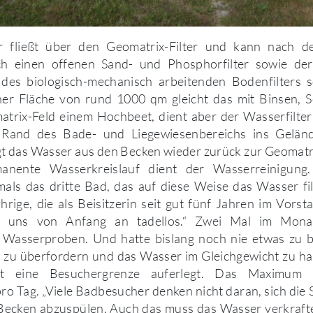
 fließt über den Geomatrix-Filter und kann nach d
ch einen offenen Sand- und Phosphorfilter sowie der
es biologisch-mechanisch arbeitenden Bodenfilters 
ner Fläche von rund 1000 qm gleicht das mit Binsen, S
trix-Feld einem Hochbeet, dient aber der Wasserfilter
Rand des Bade- und Liegewiesenbereichs ins Geländ
t das Wasser aus den Becken wieder zurück zur Geomatrix
anente Wasserkreislauf dient der Wasserreinigung
ls das dritte Bad, das auf diese Weise das Wasser filt
hrige, die als Beisitzerin seit gut fünf Jahren im Vorsta
ei uns von Anfang an tadellos.“ Zwei Mal im Mon
 Wasserproben. Und hatte bislang noch nie etwas zu 
 zu überfordern und das Wasser im Gleichgewicht zu hal
st eine Besuchergrenze auferlegt. Das Maximum l
o Tag. „Viele Badbesucher denken nicht daran, sich di
Becken abzuspülen. Auch das muss das Wasser verkrafte