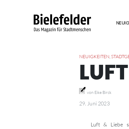
Skip to content
NEUIG
NEUIGKEITEN
,
STADTG
LUFT
von Eike Birck
29. Juni 2023
Luft & Liebe s