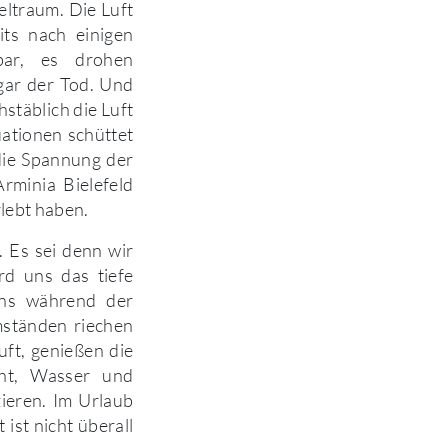
eltraum. Die Luft
its nach einigen
bar, es drohen
gar der Tod. Und
stäblich die Luft
uationen schüttet
die Spannung der
rminia Bielefeld
lebt haben.
 Es sei denn wir
rd uns das tiefe
ens während der
mständen riechen
uft, genießen die
cht, Wasser und
ieren. Im Urlaub
 ist nicht überall