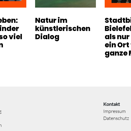
eben:
Natur im
Stadtb
inder
künstlerischen
Bielefe
o viel
Dialog
als nur
n
ein Ort
ganze 
Kontakt
g
Impressum
Datenschutz
n