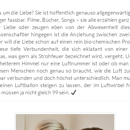
 um die Liebe? Sie ist hoffentlich genauso allgegenwärtig
ger fassbar. Filme, Bücher, Songs – sie alle erzählen ganz
r Liebe oder zeugen eben von der Abwesenheit dieses
ssenschaftler hingegen ist die Anziehung zwischen zwe
 will die Liebe schon auf einen rein bio-chemischen Pr
iese tiefe Verbundenheit, die sich eklatant von einer 
as, was gern als Strohfeuer bezeichnet wird, vergeht. 
s heiterem Himmel nur eine Luftnummer ist oder ob man
esen Menschen noch genau so braucht, wie die Luft z
bar verbunden und doch höchst unterschiedlich. Man mus
einen Luftballon steigen zu lassen, der im Luftwirbel 
 müssen ja nicht gleich 99 sein.