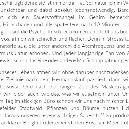
eschäftigt; denn: sie ist immer da – außer natürlich im W
 unsichtbar und dabei absolut lebensnotwendig. Bere
t sich ein Sauerstoffmangel im Gehirn bemerk
t, Hirnschäden und allerspätestens nach 10 Minuten so
giert auf die Psyche. In Schreckmomenten bleibt uns buch
rvös, atmen wir schneller und flacher. Denn in Stresssit
nstoffe aus, die unter anderem die Atemfrequenz und 
tmuskulatur erhöhen. Und jeder langjährige Fan von A
gewiss schon das eine oder andere Mal Schnappatmung er
 unseres Lebens atmen wir, ohne darüber nachzudenken.
e Ziellinie nach dem Hermannslauf passiert, dann wi
 bewusst. Und nach der langen Zeit des Masketrag
 wir leider auch, wie das, was wir ausatmen, unter U
 Tag im stickigen Büro sehnen wir uns nach frischer L
lefelder Stadtwald. Pflanzen und Bäume nutzen Li
m daraus unseren lebenswichtigen Sauerstoff zu produz
an klarer Bergluft oder einer steifen Brise am Meer. Luft